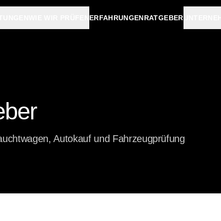
STUNGEN
WIE WIR PRÜFEN
ERFAHRUNGEN
RATGEBER
UNTERNE
eber
auchtwagen, Autokauf und Fahrzeugprüfung