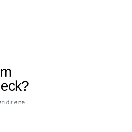
em
heck?
n dir eine