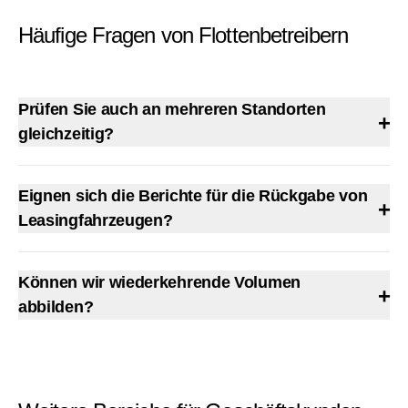
Häufige Fragen von Flottenbetreibern
Prüfen Sie auch an mehreren Standorten
+
gleichzeitig?
Ja. Wir prüfen deutschlandweit an verteilten Standorten
nach einheitlichem Meisterstandard.
Eignen sich die Berichte für die Rückgabe von
+
Leasingfahrzeugen?
Die dokumentierte Zustands- und Schadenserfassung
schafft eine neutrale Grundlage für Rücknahmegespräche
Können wir wiederkehrende Volumen
+
und Nachbelastungen.
abbilden?
Ja, über eine Rahmenvereinbarung mit festen Konditionen
und Service-Levels für regelmäßige Prüfungen.